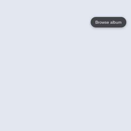
Browse album
Language
English
Nederlands
Français
Jouw
Help
Lees Meer