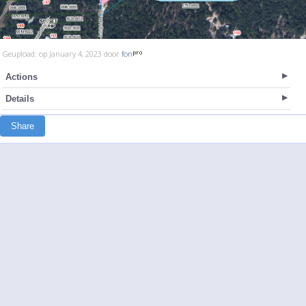
Geupload: op January 4, 2023 door
fon
Actions
Details
Share