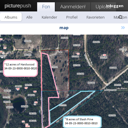
picture
push
Fon
Aanmelden!
Upload
Inloggen
Albums
Alle
Kalender
Profiel
Favorieten
Mail fon
»
map