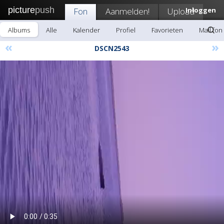
picture
push
Fon
Aanmelden!
Upload
Inloggen
Albums
Alle
Kalender
Profiel
Favorieten
Mail fon
«
»
DSCN2543