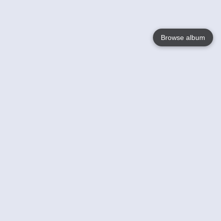
Browse album
Language
English
Nederlands
Français
Jouw
Help
Lees Meer