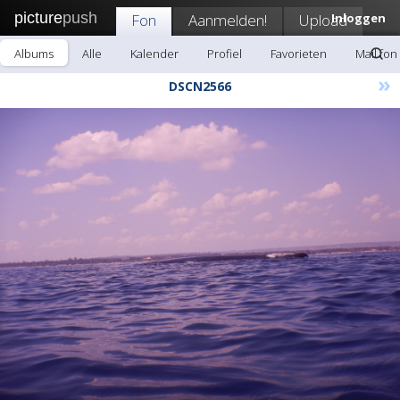
picture
push
Fon
Aanmelden!
Upload
Inloggen
Albums
Alle
Kalender
Profiel
Favorieten
Mail fon
»
DSCN2566