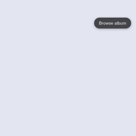
Browse album
Language
English
Nederlands
Français
Jouw
Help
Lees Meer