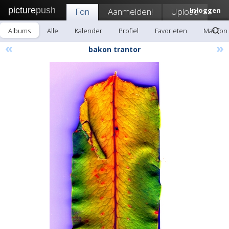
picture
push
Fon
Aanmelden!
Upload
Inloggen
Albums
Alle
Kalender
Profiel
Favorieten
Mail fon
«
»
bakon trantor