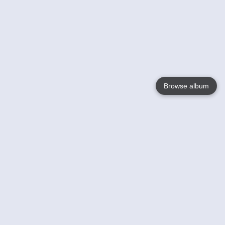
Browse album
Language
English
Nederlands
Français
Jouw