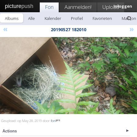
picture
push
Fon
Aanmelden!
Upload
Inloggen
Albums
Alle
Kalender
Profiel
Favorieten
Mail fon
«
»
20190527 182010
Geupload: op May 28, 2019 door
fon
Actions