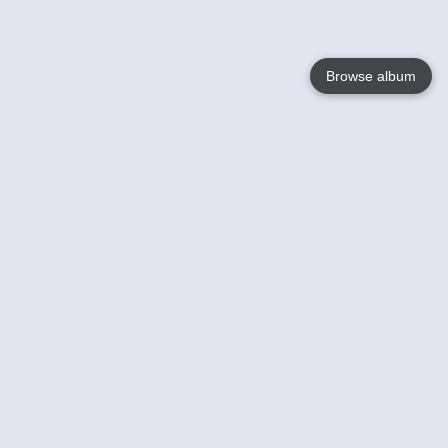
Browse album
Language
English
Nederlands
Français
Jouw
Help
Lees Meer