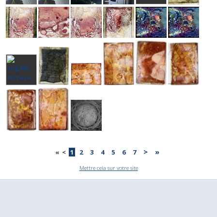
>
»
«
<
1
2
3
4
5
6
7
Mettre cela sur votre site