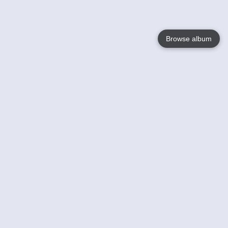
Browse album
Language
English
Nederlands
Français
Votre / vos
Help
En savoir plusu