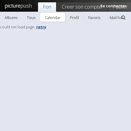
picture
push
Fon
Creer son compte!
Se connecter
Publier
Albums
Tous
Calendar
Profil
Favoris
Mail fon
could not load page.
retry