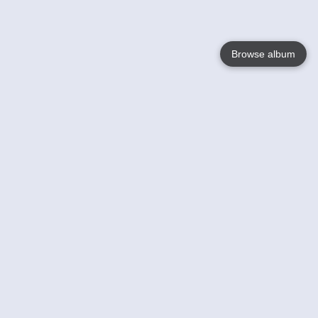
Browse album
Language
English
Nederlands
Français
Jouw
Help
Lees Meer