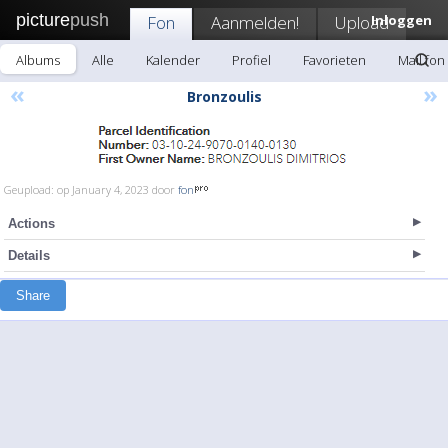
picture
push
Fon
Aanmelden!
Upload
Inloggen
Albums
Alle
Kalender
Profiel
Favorieten
Mail fon
«
»
Bronzoulis
Geupload: op January 4, 2023 door
fon
Actions
Details
Share