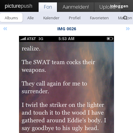
picture
push
Fon
Aanmelden!
Upload
Inloggen
Albums
Alle
Kalender
Profiel
Favorieten
Mail fon
«
»
IMG 0026