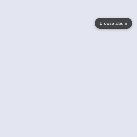
Browse album
Language
English
Nederlands
Français
Jouw
Help
Lees Meer