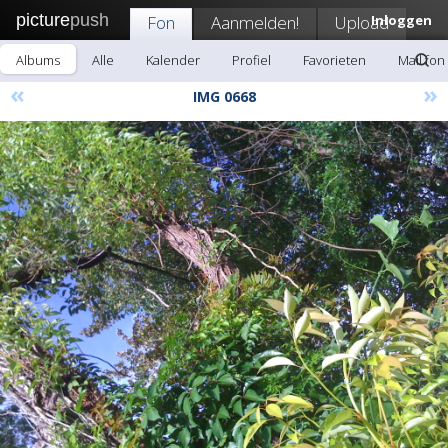
picture
push
Fon
Aanmelden!
Upload
Inloggen
Albums
Alle
Kalender
Profiel
Favorieten
Mail fon
«
»
IMG 0668