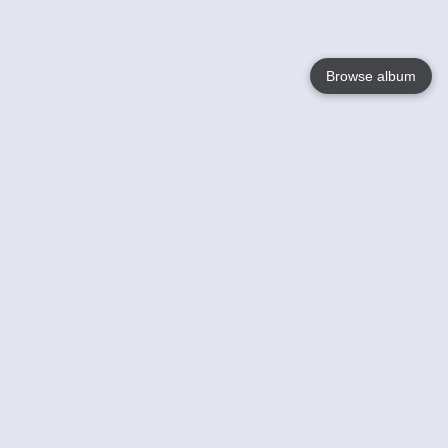
Browse album
Language
English
Nederlands
Français
Jouw
Help
Lees Meer